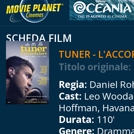
SCHEDA FILM
TUNER - L'ACC
Titolo originale:
Regia:
Daniel Ro
Cast:
Leo Woodal
Hoffman, Havana
Durata:
110'
Genere:
Dramma