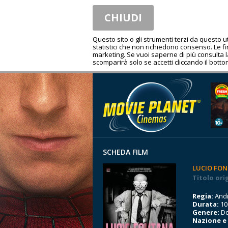
CHIUDI
Questo sito o gli strumenti terzi da questo 
statistici che non richiedono consenso. Le fina
marketing. Se vuoi saperne di più consulta 
scomparirà solo se accetti cliccando il botton
SCHEDA FILM
LUCIO FON
Titolo ori
Regia:
Andr
Durata:
10
Genere:
D
Nazione e