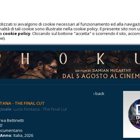
utilizzati si avvalgono di cookie necessari al funzionamento ed alla navig
lità di tali cookie sono illustrate nella cookie policy. Il presente sito non uti
la
cookie policy
. Cliccando sul bottone "accetta" o scorrendo il sito, acco
e).
‹ back
TANA - THE FINAL CUT
ginale:
Lucio Fontana - The Final Cut
ea Bettinetti
0'
ocumentario
 Anno:
Italia, 2026