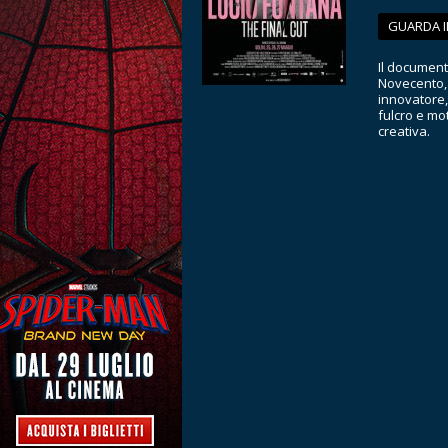
GUARDA I
Il document
Novecento, 
innovatore,
fulcro e mo
creativa.