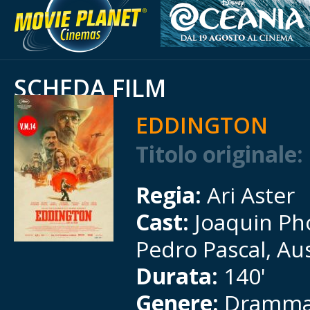
SCHEDA FILM
EDDINGTON
Titolo originale:
Regia:
Ari Aster
Cast:
Joaquin Ph
Pedro Pascal, Aus
Durata:
140'
Genere:
Dramma